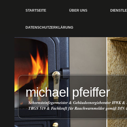
STARTSEITE
ÜBER UNS
DIENSTL
DATENSCHUTZERKLÄRUNG
michael pfeiffer
Schornsteinfegermeister & Gebäudeenergieberater HWK & 
TRGS 519 & Fachkraft für Rauchwarnmelder gemäß DIN 